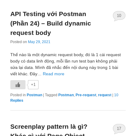
API Testing với Postman
10
(Phần 24) – Build dynamic
request body
Posted on
May 29, 2021
Thế nào là một dynamic request body, đó là 1 cái request
body có data linh động, mỗi lần run test bạn không phải
sửa lại data. Mình đã nhắc đến nội dung này trong 1 bài
viết khác. Đây…
Read more
+1
Posted in
Postman
|
Tagged
Postman
,
Pre-request
,
request
|
10
Replies
Screenplay pattern là gì?
17
Khác gì với Page Object