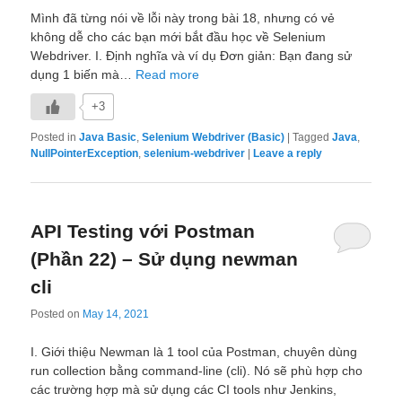
Mình đã từng nói về lỗi này trong bài 18, nhưng có vẻ
không dễ cho các bạn mới bắt đầu học về Selenium
Webdriver. I. Định nghĩa và ví dụ Đơn giản: Bạn đang sử
dụng 1 biến mà…
Read more
+3
Posted in
Java Basic
,
Selenium Webdriver (Basic)
|
Tagged
Java
,
NullPointerException
,
selenium-webdriver
|
Leave a reply
API Testing với Postman
(Phần 22) – Sử dụng newman
cli
Posted on
May 14, 2021
I. Giới thiệu Newman là 1 tool của Postman, chuyên dùng
run collection bằng command-line (cli). Nó sẽ phù hợp cho
các trường hợp mà sử dụng các CI tools như Jenkins,