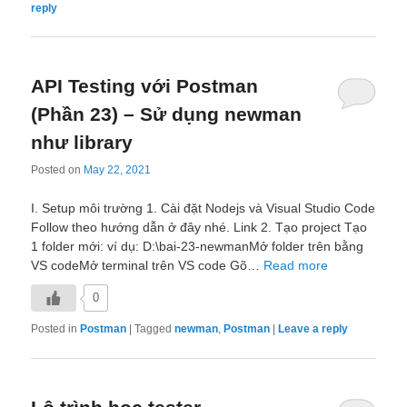
reply
API Testing với Postman
(Phần 23) – Sử dụng newman
như library
Posted on
May 22, 2021
I. Setup môi trường 1. Cài đặt Nodejs và Visual Studio Code
Follow theo hướng dẫn ở đây nhé. Link 2. Tạo project Tạo
1 folder mới: ví dụ: D:\bai-23-newmanMở folder trên bằng
VS codeMở terminal trên VS code Gõ…
Read more
0
Posted in
Postman
|
Tagged
newman
,
Postman
|
Leave a reply