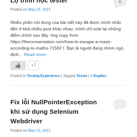
Lộ trình học tester
6
Posted on
May 15, 2021
Nhiều phần nội dung của bài viết này đã được mình nhắc
đến ở khá nhiều post khác nhau, mình chỉ note lại những
điểm chính sau đây. Img copy from
https://theconversation.com/how-to-escape-a-maze-
according-to-maths-71582 I. Bạn là người đang nhòm ngó,
định…
Read more
+7
Posted in
Testing Experience
|
Tagged
Tester
|
6
Replies
Fix lỗi NullPointerException
khi sử dụng Selenium
Webdriver
Posted on
May 15, 2021