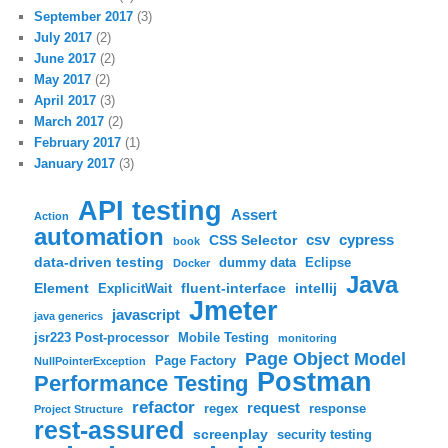
September 2017
(3)
July 2017
(2)
June 2017
(2)
May 2017
(2)
April 2017
(3)
March 2017
(2)
February 2017
(1)
January 2017
(3)
API testing
Assert
Action
automation
csv
cypress
CSS Selector
book
data-driven testing
dummy data
Eclipse
Docker
Java
Element
fluent-interface
intellij
ExplicitWait
Jmeter
javascript
java generics
jsr223 Post-processor
Mobile Testing
monitoring
Page Object Model
Page Factory
NullPointerException
Postman
Performance Testing
refactor
request
regex
response
Project Structure
rest-assured
screenplay
security testing