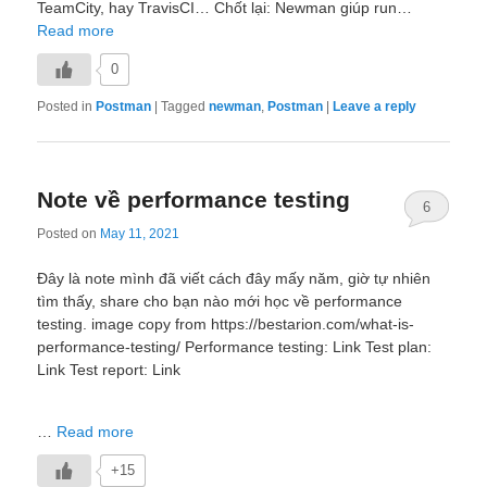
TeamCity, hay TravisCI… Chốt lại: Newman giúp run…
Read more
0
Posted in
Postman
|
Tagged
newman
,
Postman
|
Leave a reply
Note về performance testing
6
Posted on
May 11, 2021
Đây là note mình đã viết cách đây mấy năm, giờ tự nhiên
tìm thấy, share cho bạn nào mới học về performance
testing. image copy from https://bestarion.com/what-is-
performance-testing/ Performance testing: Link Test plan:
Link Test report: Link
…
Read more
+15