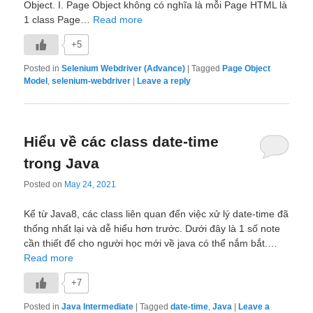
Object. I. Page Object không có nghĩa là mỗi Page HTML là
1 class Page…
Read more
+5
Posted in
Selenium Webdriver (Advance)
|
Tagged
Page Object
Model
,
selenium-webdriver
|
Leave a reply
Hiểu về các class date-time
trong Java
Posted on
May 24, 2021
Kể từ Java8, các class liên quan đến việc xử lý date-time đã
thống nhất lại và dễ hiểu hơn trước. Dưới đây là 1 số note
cần thiết để cho người học mới về java có thể nắm bắt.…
Read more
+7
Posted in
Java Intermediate
|
Tagged
date-time
,
Java
|
Leave a