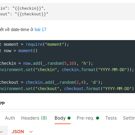
in": "{{checkin}}",

kout": "{{checkout}}"
ết về date-time ở
bài 17
t
moment
=
require
(
"moment"
);
t
now
=
moment
()
checkin
=
now
.
add
(
_
.
random
(
5
,
10
), 
'h'
);
nvironment
.
set
(
"checkin"
, 
checkin
.
format
(
"YYYY-MM-DD"
));
checkout
=
checkin
.
add
(
_
.
random
(
2
,
4
), 
'd'
);
nvironment
.
set
(
"checkout"
, 
checkout
.
format
(
"YYYY-MM-DD"
)
hợp