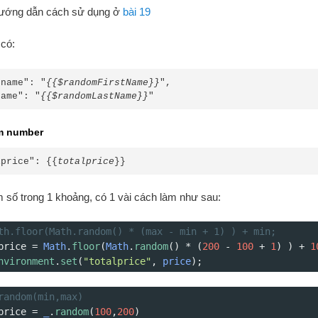
ướng dẫn cách sử dụng ở
bài 19
 có:
tname": "
{{$randomFirstName}}
",

name": "
{{$randomLastName}}
"
om number
lprice": {{
totalprice
}}
 số trong 1 khoảng, có 1 vài cách làm như sau:
th.floor(Math.random() * (max - min + 1) ) + min;
price
=
Math
.
floor
(
Math
.
random
() 
*
 (
200
-
100
+
1
) ) 
+
1
nvironment
.
set
(
"totalprice"
, 
price
);
random(min,max)
price
=
_
.
random
(
100
,
200
)