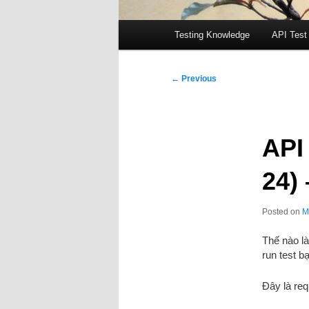
Main
Testing Knowledge
API Test
menu
Post
←
Previous
navigation
API
24)
Posted on
M
Thế nào là
run test b
Đây là re