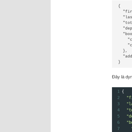
{

  "firstname": "Jim",

  "lastname": "Brown",

  "totalprice": 111,

  "depositpaid": true,

  "bookingdates": {

    "checkin": "2018-01-01",

    "checkout": "2019-01-01"

  },

  "additionalneeds": "Breakfast"

}
Đây là dyn
1
{
2
"f
3
"l
4
"t
5
"d
6
"b
7