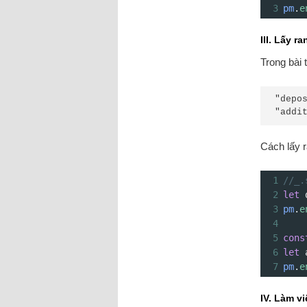
3
pm
.
e
III. Lấy r
Trong bài 
"depo
"addi
Cách lấy r
1
//_.
2
let
3
pm
.
e
4
5
cons
6
let
7
pm
.
e
IV. Làm vi