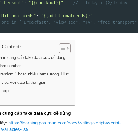
"checkout"
: 
"{{checkout}}"
// = today + (2/4) days
dditionalneeds"
: 
"{{additionalneeds}}"
 one in ["Breakfast", "view sea", "TV", "free transport"
f Contents
tman cung cấp fake data cực dễ dùng
ndom number
y random 1 hoặc nhiều items trong 1 list
 việc với data là thời gian
g hợp
n cung cấp fake data cực dễ dùng
 đây:
https://learning.postman.com/docs/writing-scripts/script-
variables-list/