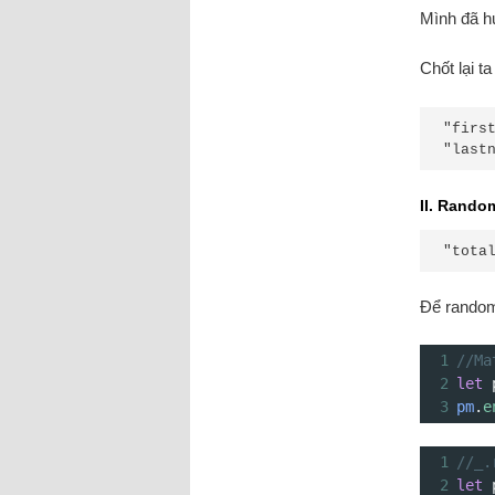
Mình đã h
Chốt lại ta
"firs
"last
II. Rand
"tota
Để random
1
//Ma
2
let
3
pm
.
e
1
//_.
2
let