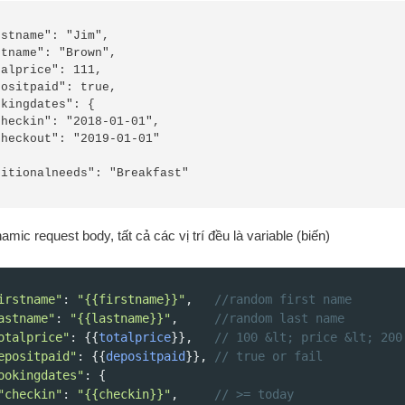
amic request body, tất cả các vị trí đều là variable (biến)
irstname"
: 
"{{firstname}}"
,   
//random first name
astname"
: 
"{{lastname}}"
,     
//random last name
otalprice"
: {{
totalprice
}},   
// 100 &lt; price &lt; 200
epositpaid"
: {{
depositpaid
}}, 
// true or fail
ookingdates"
: {
"checkin"
: 
"{{checkin}}"
,     
// >= today