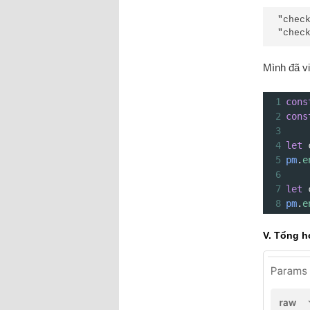
"check
"chec
Mình đã vi
1
cons
2
cons
3
4
let
5
pm
.
e
6
7
let
8
pm
.
e
V. Tổng 