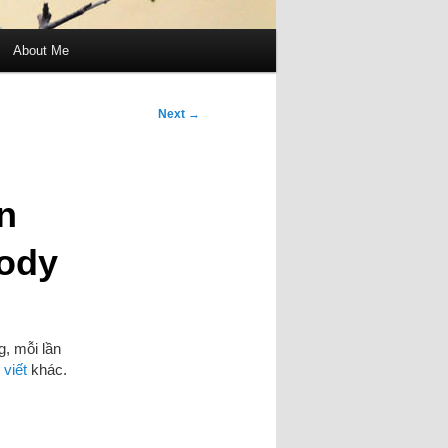
About Me
Next
→
n
body
g, mỗi lần
 viết
khác.