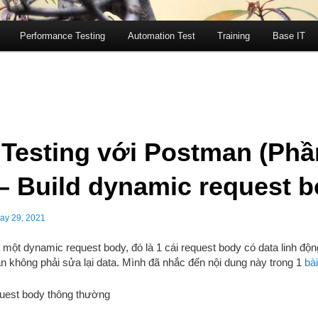
Performance Testing
Automation Test
Training
Base IT
 Testing với Postman (Phầ
 – Build dynamic request 
ay 29, 2021
 một dynamic request body, đó là 1 cái request body có data linh độn
ạn không phải sửa lại data. Mình đã nhắc đến nội dung này trong 1
bài
quest body thông thường