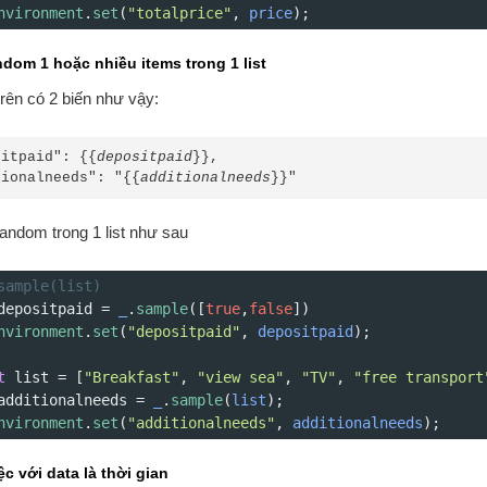
nvironment
.
set
(
"totalprice"
, 
price
);
andom 1 hoặc nhiều items trong 1 list
trên có 2 biến như vậy:
sitpaid": {{
depositpaid
}},

tionalneeds": "{{
additionalneeds
}}"
andom trong 1 list như sau
sample(list)
depositpaid
=
_
.
sample
([
true
,
false
])
nvironment
.
set
(
"depositpaid"
, 
depositpaid
);
t
list
=
 [
"Breakfast"
, 
"view sea"
, 
"TV"
, 
"free transport
additionalneeds
=
_
.
sample
(
list
);
nvironment
.
set
(
"additionalneeds"
, 
additionalneeds
);
ệc với data là thời gian