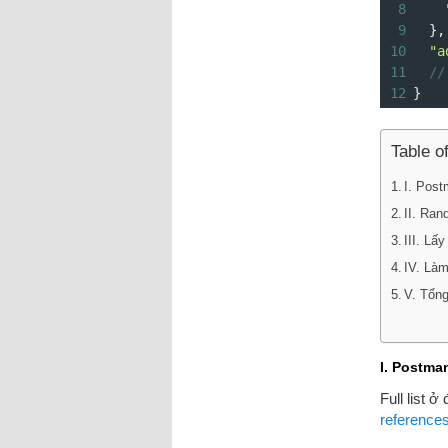
8
9
  },
10
"a
11
//
12
}
Table o
I. Pos
II. Ra
III. Lấ
IV. Làm
V. Tổn
I. Postma
Full list ở
references/