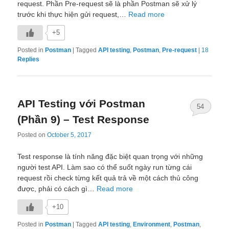
request. Phần Pre-request sẽ là phần Postman sẽ xử lý
trước khi thực hiện gửi request,…
Read more
+5
Posted in
Postman
|
Tagged
API testing
,
Postman
,
Pre-request
|
18
Replies
API Testing với Postman
54
(Phần 9) – Test Response
Posted on
October 5, 2017
Test response là tính năng đặc biệt quan trọng với những
người test API. Làm sao có thể suốt ngày run từng cái
request rồi check từng kết quả trả về một cách thủ công
được, phải có cách gì…
Read more
+10
Posted in
Postman
|
Tagged
API testing
,
Environment
,
Postman
,