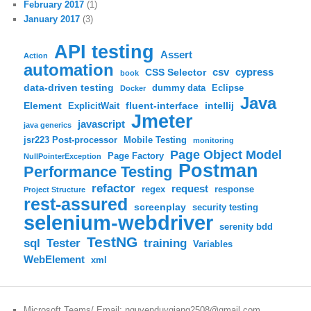
February 2017
(1)
January 2017
(3)
API testing
Assert
Action
automation
csv
cypress
CSS Selector
book
data-driven testing
dummy data
Eclipse
Docker
Java
Element
fluent-interface
intellij
ExplicitWait
Jmeter
javascript
java generics
jsr223 Post-processor
Mobile Testing
monitoring
Page Object Model
Page Factory
NullPointerException
Postman
Performance Testing
refactor
request
regex
response
Project Structure
rest-assured
screenplay
security testing
selenium-webdriver
serenity bdd
TestNG
sql
training
Tester
Variables
WebElement
xml
Microsoft Teams/ Email: nguyenduygiang2508@gmail.com