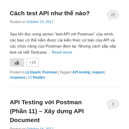
Cách test API như thế nào?
23
Posted on
October 23, 2017
Sau khi đọc xong series “test API với Postman” của mình,
các bạn có thể nắm được cái kiến thức cơ bản của API và
các chức năng của Postman đem lại. Nhưng cách sắp xếp
test và viết Testcase…
Read more
+14
Posted in
Lý thuyết
,
Postman
|
Tagged
API testing
,
request
,
response
|
23
Replies
API Testing với Postman
3
(Phần 11) – Xây dựng API
Document
Posted on
October 16, 2017