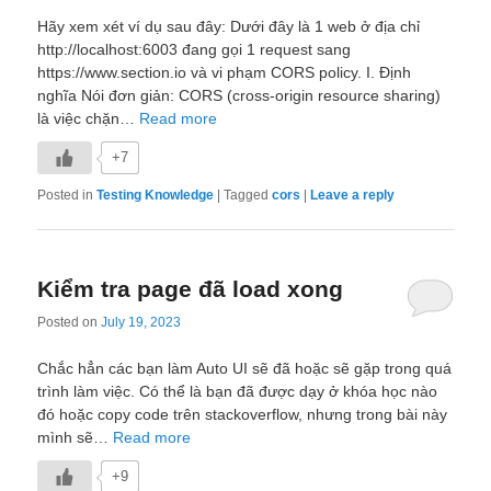
Hãy xem xét ví dụ sau đây: Dưới đây là 1 web ở địa chỉ
http://localhost:6003 đang gọi 1 request sang
https://www.section.io và vi phạm CORS policy. I. Định
nghĩa Nói đơn giản: CORS (cross-origin resource sharing)
là việc chặn…
Read more
+7
Posted in
Testing Knowledge
|
Tagged
cors
|
Leave a reply
Kiểm tra page đã load xong
Posted on
July 19, 2023
Chắc hẳn các bạn làm Auto UI sẽ đã hoặc sẽ gặp trong quá
trình làm việc. Có thể là bạn đã được dạy ở khóa học nào
đó hoặc copy code trên stackoverflow, nhưng trong bài này
mình sẽ…
Read more
+9