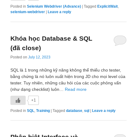
Posted in
Selenium Webdriver (Advance)
|
Tagged
ExplicitWait
,
selenium-webdriver
|
Leave a reply
Khóa học Database & SQL
(đã close)
Posted on
July 12, 2023
SQL là 1 trong những kỹ năng không thể thiếu cho tester,
bằng chứng là nó luôn xuất hiện trong JD cho mọi level của
tester. Tuy nhiên, những câu hỏi của các cuộc phỏng vấn
(như dạng checklist) luôn…
Read more
+1
Posted in
SQL
,
Training
|
Tagged
database
,
sql
|
Leave a reply
Phân biệt Interface và