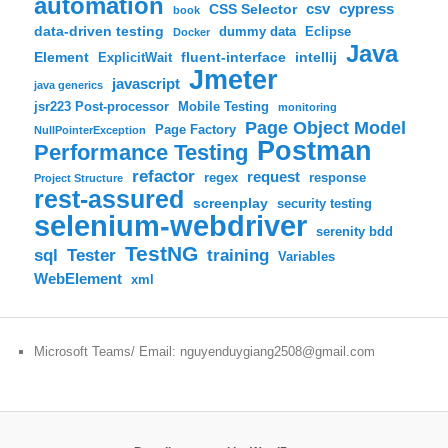
automation
csv
cypress
CSS Selector
book
data-driven testing
dummy data
Eclipse
Docker
Java
Element
fluent-interface
intellij
ExplicitWait
Jmeter
javascript
java generics
jsr223 Post-processor
Mobile Testing
monitoring
Page Object Model
Page Factory
NullPointerException
Postman
Performance Testing
refactor
request
regex
response
Project Structure
rest-assured
screenplay
security testing
selenium-webdriver
serenity bdd
TestNG
sql
training
Tester
Variables
WebElement
xml
Microsoft Teams/ Email: nguyenduygiang2508@gmail.com