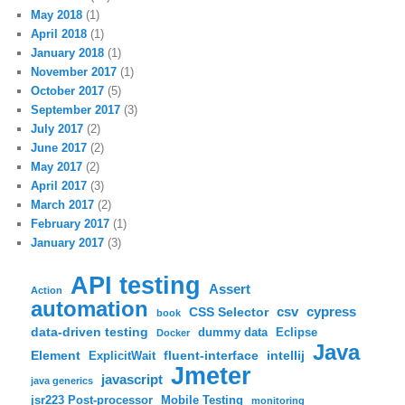
May 2018
(1)
April 2018
(1)
January 2018
(1)
November 2017
(1)
October 2017
(5)
September 2017
(3)
July 2017
(2)
June 2017
(2)
May 2017
(2)
April 2017
(3)
March 2017
(2)
February 2017
(1)
January 2017
(3)
API testing
Assert
Action
automation
csv
cypress
CSS Selector
book
data-driven testing
dummy data
Eclipse
Docker
Java
Element
fluent-interface
intellij
ExplicitWait
Jmeter
javascript
java generics
jsr223 Post-processor
Mobile Testing
monitoring