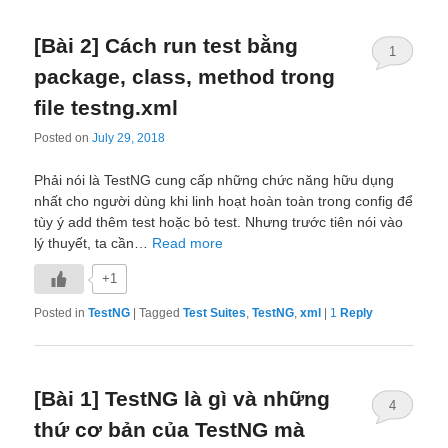
[Bài 2] Cách run test bằng
1
package, class, method trong
file testng.xml
Posted on
July 29, 2018
Phải nói là TestNG cung cấp những chức năng hữu dụng
nhất cho người dùng khi linh hoạt hoàn toàn trong config để
tùy ý add thêm test hoặc bỏ test. Nhưng trước tiên nói vào
lý thuyết, ta cần…
Read more
+1
Posted in
TestNG
|
Tagged
Test Suites
,
TestNG
,
xml
|
1
Reply
[Bài 1] TestNG là gì và những
4
thứ cơ bản của TestNG mà