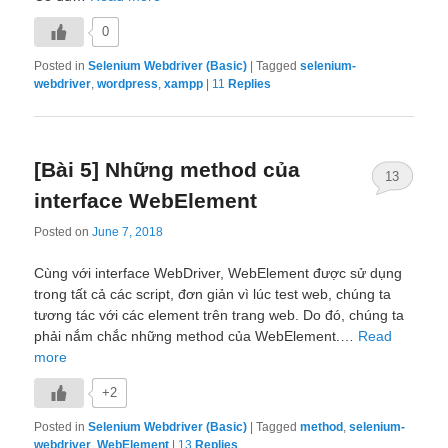
0
Posted in
Selenium Webdriver (Basic)
|
Tagged
selenium-
webdriver
,
wordpress
,
xampp
|
11
Replies
[Bài 5] Những method của
13
interface WebElement
Posted on
June 7, 2018
Cùng với interface WebDriver, WebElement được sử dụng
trong tất cả các script, đơn giản vì lúc test web, chúng ta
tương tác với các element trên trang web. Do đó, chúng ta
phải nắm chắc những method của WebElement.…
Read
more
+2
Posted in
Selenium Webdriver (Basic)
|
Tagged
method
,
selenium-
webdriver
,
WebElement
|
13
Replies