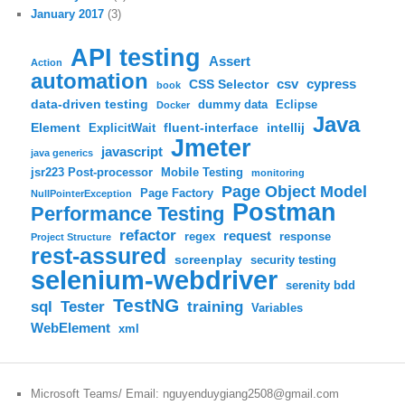
January 2017
(3)
API testing
Assert
Action
automation
csv
cypress
CSS Selector
book
data-driven testing
dummy data
Eclipse
Docker
Java
Element
fluent-interface
intellij
ExplicitWait
Jmeter
javascript
java generics
jsr223 Post-processor
Mobile Testing
monitoring
Page Object Model
Page Factory
NullPointerException
Postman
Performance Testing
refactor
request
regex
response
Project Structure
rest-assured
screenplay
security testing
selenium-webdriver
serenity bdd
TestNG
sql
training
Tester
Variables
WebElement
xml
Microsoft Teams/ Email: nguyenduygiang2508@gmail.com