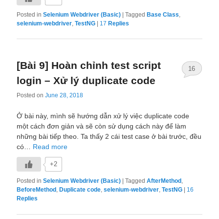
Posted in
Selenium Webdriver (Basic)
|
Tagged
Base Class
,
selenium-webdriver
,
TestNG
|
17
Replies
[Bài 9] Hoàn chỉnh test script
16
login – Xử lý duplicate code
Posted on
June 28, 2018
Ở bài này, mình sẽ hướng dẫn xử lý việc duplicate code
một cách đơn giản và sẽ còn sử dụng cách này để làm
những bài tiếp theo. Ta thấy 2 cái test case ở bài trước, đều
có…
Read more
+2
Posted in
Selenium Webdriver (Basic)
|
Tagged
AfterMethod
,
BeforeMethod
,
Duplicate code
,
selenium-webdriver
,
TestNG
|
16
Replies