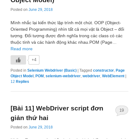
Posted on
June 29, 2018
Mình nhắc lại kiến thức lập trình một chút. OOP (Object-
Oriented Programming) nhìn tất cả mọi vật là Object – đối
tượng. Đối tượng được định nghĩa trong các class có các
thuộc tính và các hành động khác nhau.POM (Page…
Read more
+4
Posted in
Selenium Webdriver (Basic)
|
Tagged
constructor
,
Page
Object Model
,
POM
,
selenium-webdriver
,
webdriver
,
WebElement
|
12
Replies
[Bài 11] WebDriver script đơn
19
giản thứ hai
Posted on
June 29, 2018