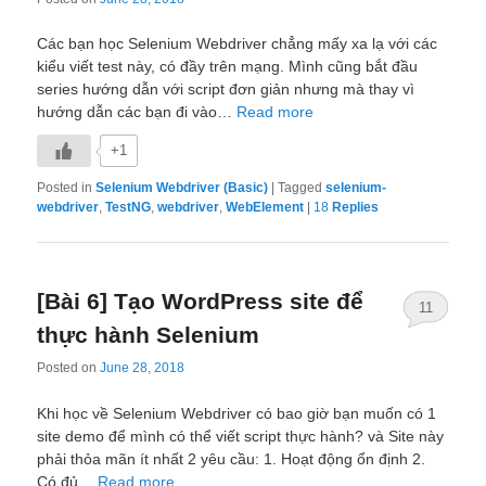
Các bạn học Selenium Webdriver chẳng mấy xa lạ với các
kiểu viết test này, có đầy trên mạng. Mình cũng bắt đầu
series hướng dẫn với script đơn giản nhưng mà thay vì
hướng dẫn các bạn đi vào…
Read more
+1
Posted in
Selenium Webdriver (Basic)
|
Tagged
selenium-
webdriver
,
TestNG
,
webdriver
,
WebElement
|
18
Replies
[Bài 6] Tạo WordPress site để
11
thực hành Selenium
Posted on
June 28, 2018
Khi học về Selenium Webdriver có bao giờ bạn muốn có 1
site demo để mình có thể viết script thực hành? và Site này
phải thỏa mãn ít nhất 2 yêu cầu: 1. Hoạt động ổn định 2.
Có đủ…
Read more