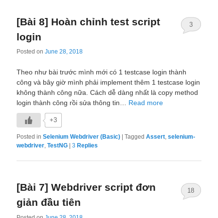
[Bài 8] Hoàn chỉnh test script
3
login
Posted on
June 28, 2018
Theo như bài trước mình mới có 1 testcase login thành
công và bây giờ mình phải implement thêm 1 testcase login
không thành công nữa. Cách dễ dàng nhất là copy method
login thành công rồi sửa thông tin…
Read more
+3
Posted in
Selenium Webdriver (Basic)
|
Tagged
Assert
,
selenium-
webdriver
,
TestNG
|
3
Replies
[Bài 7] Webdriver script đơn
18
giản đầu tiên
Posted on
June 28, 2018