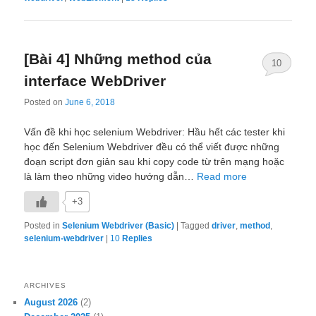
[Bài 4] Những method của
10
interface WebDriver
Posted on
June 6, 2018
Vấn đề khi học selenium Webdriver: Hầu hết các tester khi
học đến Selenium Webdriver đều có thể viết được những
đoạn script đơn giản sau khi copy code từ trên mạng hoặc
là làm theo những video hướng dẫn…
Read more
+3
Posted in
Selenium Webdriver (Basic)
|
Tagged
driver
,
method
,
selenium-webdriver
|
10
Replies
ARCHIVES
August 2026
(2)