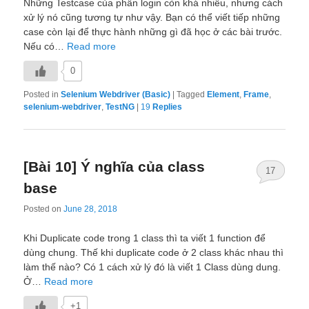
Những Testcase của phần login còn khá nhiều, nhưng cách
xử lý nó cũng tương tự như vậy. Bạn có thể viết tiếp những
case còn lại để thực hành những gì đã học ở các bài trước.
Nếu có…
Read more
0
Posted in
Selenium Webdriver (Basic)
|
Tagged
Element
,
Frame
,
selenium-webdriver
,
TestNG
|
19
Replies
[Bài 10] Ý nghĩa của class
17
base
Posted on
June 28, 2018
Khi Duplicate code trong 1 class thì ta viết 1 function để
dùng chung. Thế khi duplicate code ở 2 class khác nhau thì
làm thế nào? Có 1 cách xử lý đó là viết 1 Class dùng dung.
Ở…
Read more
+1