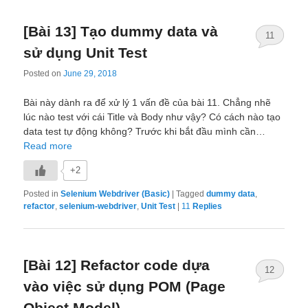
[Bài 13] Tạo dummy data và
11
sử dụng Unit Test
Posted on
June 29, 2018
Bài này dành ra để xử lý 1 vấn đề của bài 11. Chẳng nhẽ
lúc nào test với cái Title và Body như vậy? Có cách nào tạo
data test tự động không? Trước khi bắt đầu mình cần…
Read more
+2
Posted in
Selenium Webdriver (Basic)
|
Tagged
dummy data
,
refactor
,
selenium-webdriver
,
Unit Test
|
11
Replies
[Bài 12] Refactor code dựa
12
vào việc sử dụng POM (Page
Object Model)