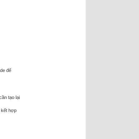
ode để
ần tạo lại
ó kết hợp