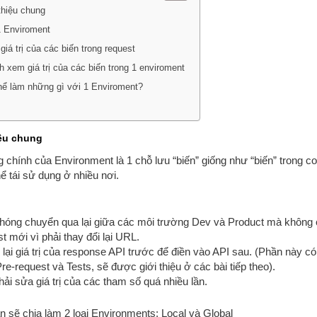
 thiệu chung
1 Enviroment
y giá trị của các biến trong request
h xem giá trị của các biến trong 1 enviroment
hể làm những gì với 1 Enviroment?
iệu chung
 chính
của Environment là 1 chỗ lưu “biến” giống như “biến” trong c
ể tái sử dụng ở nhiều nơi.
:
hóng chuyển qua lại giữa các môi trường Dev và Product mà không c
t mới vì phải thay đổi lại URL.
 lại giá trị của response API trước để điền vào API sau. (Phần này c
re-request và Tests, sẽ được giới thiệu ở các bài tiếp theo).
ải sửa giá trị của các tham số quá nhiều lần.
 sẽ chia làm 2 loại Environments: Local và Global