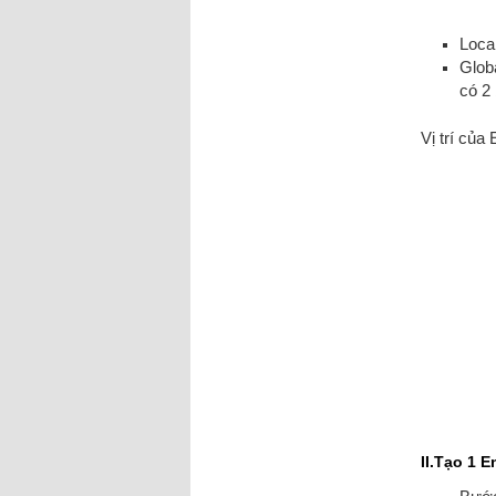
Loca
Glob
có 2 
Vị trí của
II.Tạo 1 