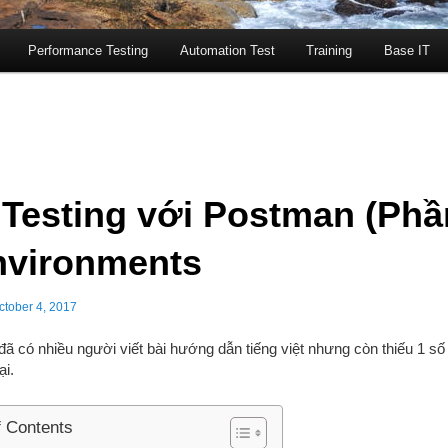
Performance Testing
Automation Test
Training
Base IT
 Testing với Postman (Phầ
nvironments
ctober 4, 2017
ã có nhiều người viết bài hướng dẫn tiếng việt nhưng còn thiếu 1 s
ại.
f Contents