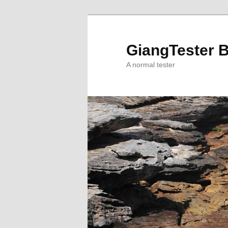
Skip
to
primary
GiangTester 
content
A normal tester