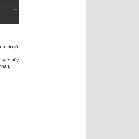
n thị giá
huyện này
nhau,