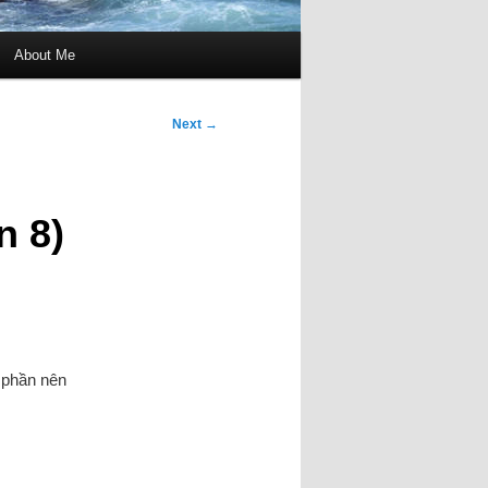
About Me
Next
→
n 8)
ố phần nên