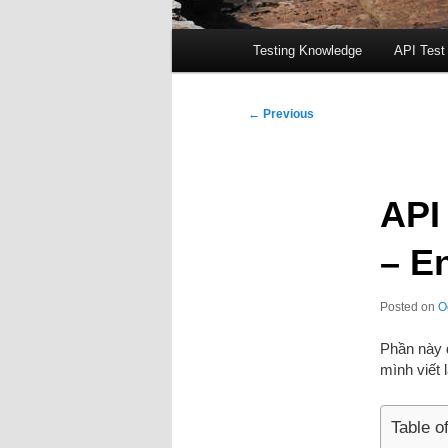
Main
Testing Knowledge
API Test
menu
Post
←
Previous
navigation
API
– E
Posted on
O
Phần này đ
mình viết l
Table o