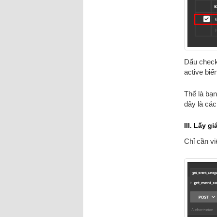
Dấu checkb
active biế
Thế là bạn
đây là các
III. Lấy g
Chỉ cần v