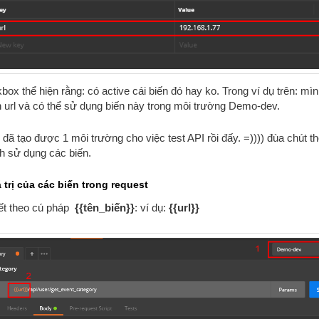
ox thể hiện rằng: có active cái biến đó hay ko. Trong ví dụ trên: mì
n url và có thể sử dụng biến này trong môi trường Demo-dev.
 đã tạo được 1 môi trường cho việc test API rồi đấy. =)))) đùa chút t
h sử dụng các biến.
iá trị của các biến trong request
iết theo cú pháp
{{tên_biến}}
: ví dụ:
{{url}}