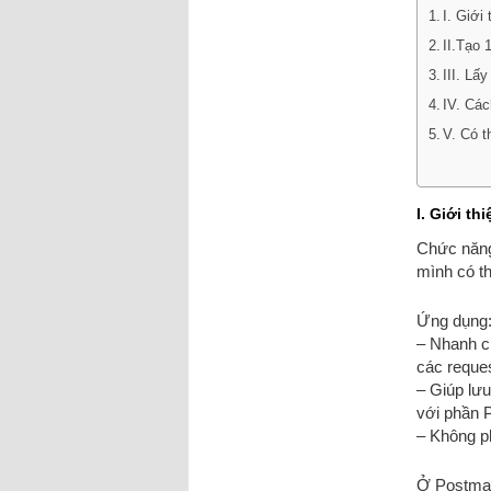
I. Giới
II.Tạo 
III. Lấ
IV. Các
V. Có t
I. Giới th
Chức năng
mình có th
Ứng dụng
– Nhanh c
các reques
– Giúp lưu
với phần P
– Không ph
Ở Postman