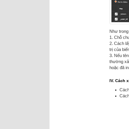
Như trong 
1. Chỗ chu
2. Cách lấ
trị của biế
3. Nếu tên
thường xảy
hoặc đã in
IV. Cách 
Cách
Cách