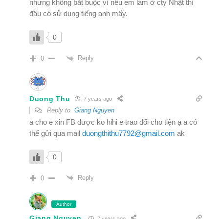
nhưng không bắt buộc vì nếu em làm ở cty Nhật thì
đâu có sử dụng tiếng anh mấy.
0
Reply
0
Duong Thu
7 years ago
Reply to
Giang Nguyen
a cho e xin FB được ko hihi e trao đổi cho tiện ạ a có
thể gửi qua mail
duongthithu7792@gmail.com
ak
0
Reply
0
Author
Giang Nguyen
7 years ago