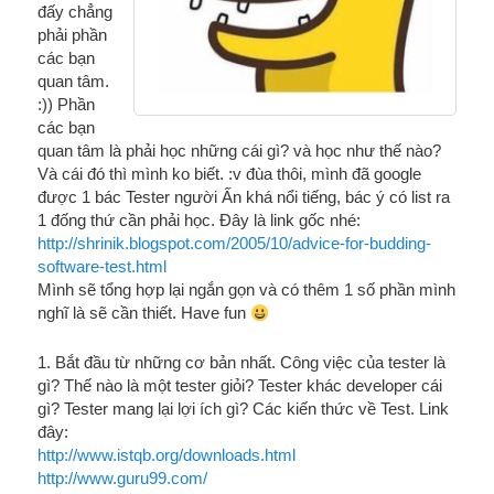
đấy chẳng
phải phần
các bạn
quan tâm.
:)) Phần
các bạn
quan tâm là phải học những cái gì? và học như thế nào?
Và cái đó thì mình ko biết. :v đùa thôi, mình đã google
được 1 bác Tester người Ấn khá nổi tiếng, bác ý có list ra
1 đống thứ cần phải học. Đây là link gốc nhé:
http://shrinik.blogspot.com/2005/10/advice-for-budding-
software-test.html
Mình sẽ tổng hợp lại ngắn gọn và có thêm 1 số phần mình
nghĩ là sẽ cần thiết. Have fun
1. Bắt đầu từ những cơ bản nhất. Công việc của tester là
gì? Thế nào là một tester giỏi? Tester khác developer cái
gì? Tester mang lại lợi ích gì? Các kiến thức về Test. Link
đây:
http://www.istqb.org/downloads.html
http://www.guru99.com/