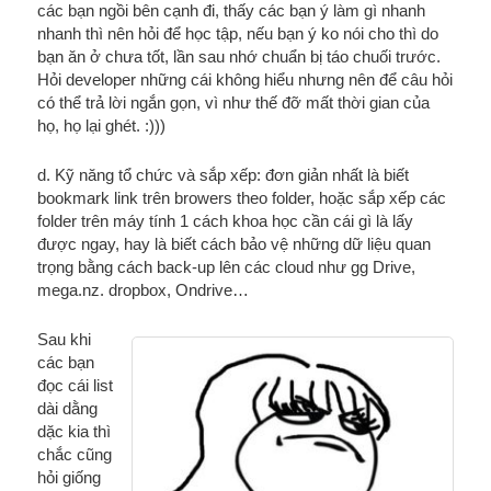
các bạn ngồi bên cạnh đi, thấy các bạn ý làm gì nhanh
nhanh thì nên hỏi để học tập, nếu bạn ý ko nói cho thì do
bạn ăn ở chưa tốt, lần sau nhớ chuẩn bị táo chuối trước.
Hỏi developer những cái không hiểu nhưng nên để câu hỏi
có thể trả lời ngắn gọn, vì như thế đỡ mất thời gian của
họ, họ lại ghét. :)))
d. Kỹ năng tổ chức và sắp xếp: đơn giản nhất là biết
bookmark link trên browers theo folder, hoặc sắp xếp các
folder trên máy tính 1 cách khoa học cần cái gì là lấy
được ngay, hay là biết cách bảo vệ những dữ liệu quan
trọng bằng cách back-up lên các cloud như gg Drive,
mega.nz. dropbox, Ondrive…
Sau khi
các bạn
đọc cái list
dài dằng
dặc kia thì
chắc cũng
hỏi giống