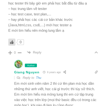
học tester thì bây giờ em phải học bắt đầu từ đâu ạ
– học trung tâm về tester
– học test case, test plan,…
– hay phải học các cái cơ bản khác trước
(Java,html,css, csdl,…) mới học tester ạ
E mới tìm hiểu nên mông lung lắm ạ
0
Reply
0
Author
Giang Nguyen
6 years ago
Reply to
Thu
Em mới sinh viên năm 2 thì cứ lên plan mà học dần
những thứ anh viết, học cái gì trước thì tùy sở thích.
Em mới tìm hiểu mà mông lung thì em cứ tập trung
vào việc học trên lớp (mọi thứ basic đều có trong các
môn học), khi nào đi làm lo cũng được.