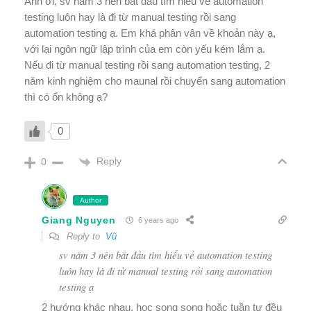
Anh ơi, sv năm 3 nên bắt đầu tìm hiểu về automation
testing luôn hay là đi từ manual testing rồi sang
automation testing ạ. Em khá phân vân về khoản này ạ,
với lại ngôn ngữ lập trình của em còn yếu kém lắm ạ.
Nếu đi từ manual testing rồi sang automation testing, 2
năm kinh nghiệm cho maunal rồi chuyển sang automation
thì có ổn không ạ?
0
Reply
0
Author
Giang Nguyen
6 years ago
Reply to
Vũ
sv năm 3 nên bắt đầu tìm hiểu về automation testing
luôn hay là đi từ manual testing rồi sang automation
testing ạ
2 hướng khác nhau, học song song hoặc tuần tự đều