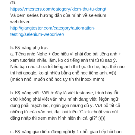
đã.
https://vntesters.com/category/kiem-thu-tu-dong/
Và xem series hướng dẫn của mình về selenium
webdriver.
http://giangtester.com/category/automation-
testing/selenium-webdriver/
5. Kỹ năng phụ trợ:
a. Tiếng anh: Nghe + đọc hiểu vì phải đọc bài tiếng anh +
xem tutorials nhiều lắm, ko có tiếng anh thì tù tù sao ý.
Nếu bạn nào chưa tốt tiếng anh thì học đi nhé, học thế nào
thì hỏi google, ko gì nhiều bằng chỗ học tiếng anh. =)))
(mách nhỏ: muốn chỗ học uy tín thì inbox mình)
b. Kỹ năng viết: Viết ở đây là viết testcase, trình bày lỗi
chứ không phải viết văn như mình đang viết. Ngôn ngữ
dùng phải mạch lạc, ngắn gọn nhưng đủ ý. Vứt bỏ tất cả
những từ của văn nói, đại loại kiểu “Click chuột vào nút
đăng nhập thì xem màn hình hiển thị cái gì?” :))))
c. Kỹ năng giao tiếp: đừng ngồi lỳ 1 chỗ, giao tiếp hỏi han