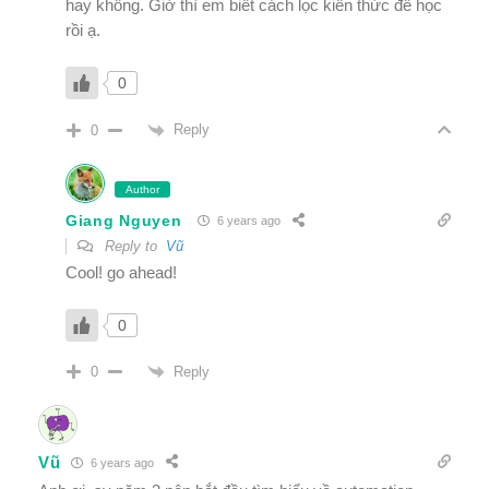
hay không. Giờ thì em biết cách lọc kiến thức để học
rồi ạ.
0
Reply
0
Author
Giang Nguyen
6 years ago
Reply to
Vũ
Cool! go ahead!
0
Reply
0
Vũ
6 years ago