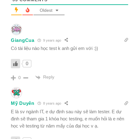
Oldest
GiangCua
9 years ago
Có tài liệu nào học test k anh gửi em với :))
0
Reply
0
Mỹ Duyên
8 years ago
E là sv ngành IT, e dự định sau này sẽ làm tester. E dự
định sẽ tham gia 1 khóa học testing, e muốn hỏi là e nên
học về testing từ năm mấy của đại học v ạ.