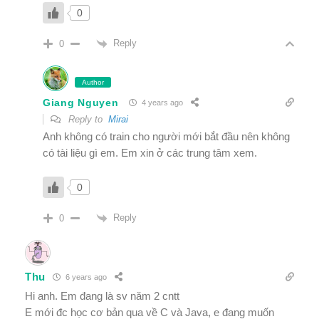
0
Reply
0
Author
Giang Nguyen
4 years ago
Reply to
Mirai
Anh không có train cho người mới bắt đầu nên không
có tài liệu gì em. Em xin ở các trung tâm xem.
0
Reply
0
Thu
6 years ago
Hi anh. Em đang là sv năm 2 cntt
E mới đc học cơ bản qua về C và Java, e đang muốn