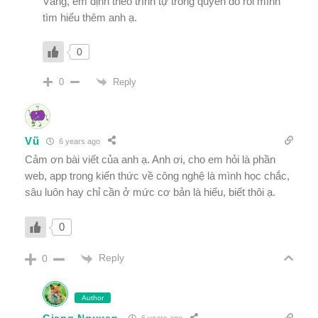
Vâng, em định theo trình tự trong quyển đó rồi mình
tìm hiểu thêm anh ạ.
0
Reply
0
Vũ
6 years ago
Cảm ơn bài viết của anh ạ. Anh ơi, cho em hỏi là phần
web, app trong kiến thức về công nghệ là mình học chắc,
sâu luôn hay chỉ cần ở mức cơ bản là hiểu, biết thôi ạ.
0
Reply
0
Author
Giang Nguyen