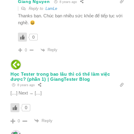
Giang Nguyen
8 years ago
Reply to
LamLe
Thanks bạn. Chúc bạn nhiều sức khỏe để tiếp tục với
nghề.
0
Reply
0
Học Tester trong bao lâu thì có thể làm việc
được? (phần 1) | GiangTester Blog
8 years ago
[…] Next → […]
0
Reply
0