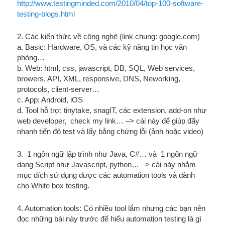
http://www.testingminded.com/2010/04/top-100-software-
testing-blogs.html
2. Các kiến thức về công nghệ (link chung: google.com)
a. Basic: Hardware, OS, và các kỹ năng tin học văn
phòng…
b. Web: html, css, javascript, DB, SQL, Web services,
browers, API, XML, responsive, DNS, Neworking,
protocols, client-server…
c. App: Android, iOS
d. Tool hỗ trợ: tinytake, snagIT, các extension, add-on như
web developer, check my link… –> cái này để giúp đẩy
nhanh tiến độ test và lấy bằng chứng lỗi (ảnh hoặc video)
3. 1 ngôn ngữ lập trình như Java, C#… và 1 ngôn ngữ
dạng Script như Javascript, python… –> cái này nhằm
mục đích sử dụng được các automation tools và dành
cho White box testing.
4. Automation tools: Có nhiều tool lắm nhưng các bạn nên
đọc những bài này trước để hiểu automation testing là gì