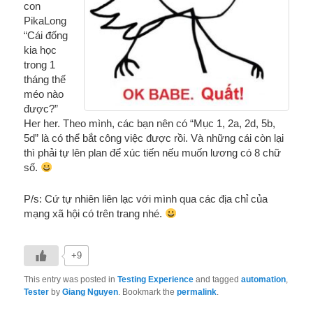
con
PikaLong
“Cái đống
kia học
trong 1
tháng thế
méo nào
được?”
Her her. Theo mình, các bạn nên có “Mục 1, 2a, 2d, 5b,
5d” là có thể bắt công việc được rồi. Và những cái còn lại
thì phải tự lên plan để xúc tiến nếu muốn lương có 8 chữ
số.
P/s: Cứ tự nhiên liên lạc với mình qua các địa chỉ của
mạng xã hội có trên trang nhé.
+9
This entry was posted in
Testing Experience
and tagged
automation
,
Tester
by
Giang Nguyen
. Bookmark the
permalink
.