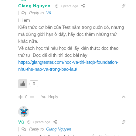
Giang Nguyen
7 years ago
Reply to
Vũ
Hi em
Kiến thức cơ bản của Test nằm trong cuốn đó, nhưng
mà đừng giới hạn ở đấy, hãy đọc thêm những thứ
khác nữa.
Về cách học thì nếu học để lấy kiến thức: đọc theo
thứ tự. Đọc để đi thi thì đọc bài này
https://giangtester.com/hoc-va-thi-istqb-foundation-
nhu-the-nao-va-trong-bao-lau/
0
Reply
0
Vũ
7 years ago
Reply to
Giang Nguyen