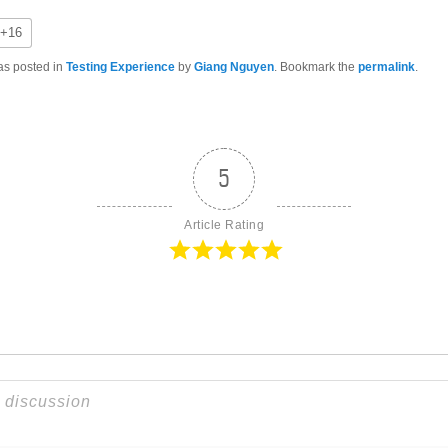
+16
as posted in
Testing Experience
by
Giang Nguyen
. Bookmark the
permalink
.
5
Article Rating