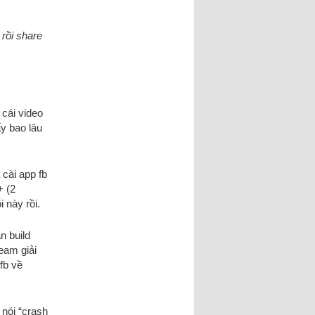
 rồi share
cái video
y bao lâu
cài app fb
+ (2
 này rồi.
n build
eam giải
fb về
nói “crash