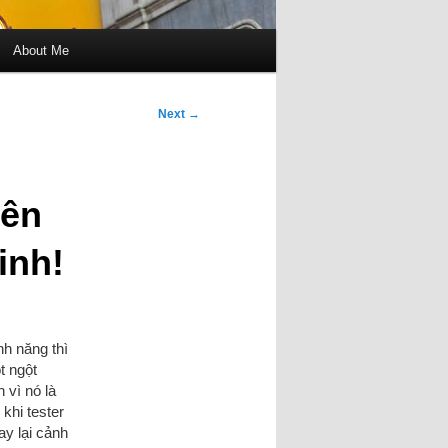
About Me
Next
→
rên
inh!
h năng thì
t ngột
 vì nó là
khi tester
y lại cảnh