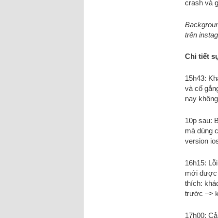
crash và 
Background
trên insta
Chi tiết s
15h43: Kh
và cố gắn
nay không 
10p sau: B
mà dùng ch
version io
16h15: Lỗ
mới được đ
thích: khá
trước –> k
17h00: Cả