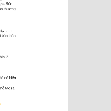
ược. Bên
ion thường
ày tính
i bản thân
ĩa là
để nó biến
hỗ tạo ra