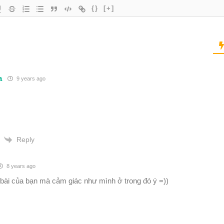
{}
[+]
a
9 years ago
Reply
8 years ago
bài của bạn mà cảm giác như mình ở trong đó ý =))