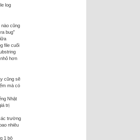
le log
c nào cũng
ra bug”
giữa
 file cuối
ubstring
i nhỏ hơn
ày cũng sẽ
điểm mà có
ếng Nhật
á trị
 các trường
 bao nhiêu
g 1 bộ