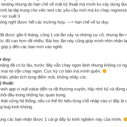
n testing nhưng do hạn chế về mặt kỹ thuật mà mình ko xây dựng đ
ình lại tập trung cho việc test các yêu cầu mới mà ko chạy regress
 sơ suất 3
hông nghĩ được hết các trường hợp. —> hạn chế về tư duy.
ã được gần 6 tháng, cũng 1 vài lần xảy ra những sự cố, nhưng lần n
c độ cao hơn rất nhiều. Bài học lần này cũng giúp mình nhìn nhận lạ
ố góp ý đến các bạn mới vào nghề.
ư duy:
 năng đã có từ lâu, trước đây vẫn chạy ngon lành nhưng không có ngh
 mai nó vẫn chạy ngon. Cực kỳ cơ bản mà mình quên.
thận, phân tích từng điểm một, không nhảy cóc.
ỹ thuật:
rash app vì null value diễn ra rất thường xuyên, hãy nhớ kỹ và đừng 
khỏi đầu trong những lúc quan trọng.
hật vững hệ thống, nếu có thể thì hiểu từng chỗ nhập vào vì đấy là c
g bug kinh khủng.
ọng các bạn nhận được 1 cái gì đấy từ kinh nghiệm này của mình.