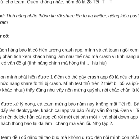
gửi cho team. Quên không nhắc, hôm đó là 28 Tết. T__T
: Tính năng nhập thông tin rồi share lên fb và twitter, giống kiểu post
gram
ự cố:
ách hàng báo là có hiện tượng crash app, mình và cả team ngồi xem 
g phân tích xem khách hàng làm như thế nào mà crash vì tính năng ấ
có vấn đề gì (tính năng chính mà hỏng thì … hiu hiu)
ọn mình phát hiện được 1 điểm có thể gây crash app đó là nếu chưa 
ức năng share fb thì bị crash. Mình test thử trên 2 thiết bị ip5 và ip6
s khác nhau) thấy đúng như vậy nên mừng quýnh, nói chắc chắn là lỗi
i được xử lý xong, cả team mừng bảo năm nay không mất Tết rồi. Bả
ẩy lên deploygate, khách cài app và báo lỗi ấy vẫn tồn tại. Đen vl. T
ch nên delete hẳn cái app cũ rồi mới cài bản mới + và phải down app 
hách thông báo lại đã làm i chang mà vẫn lỗi. Nhọ tập 2.
 team đều cố gắng tái tạo bug mà không được đến nỗi mình còn phải 