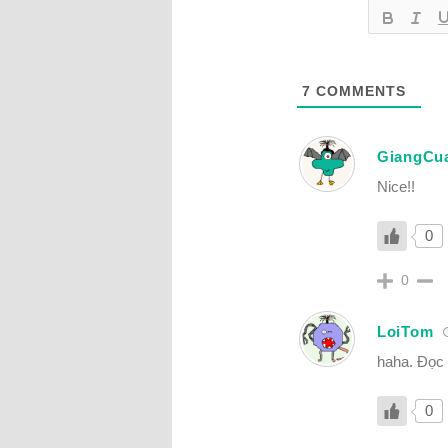
7
COMMENTS
GiangCu
Nice!!
0
0
LoiTom
haha. Đọc 
0