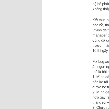
hộ bố phát
không thấ
Kết thúc n
não nề, th
(mình đã t
manager bê
cùng đã c
trước nhận
10 thì gây 
Fix bug x
ăn ngon n
thể là bài
1. Mình đ
nên ko tái
được hệ t
2. Mình đã
hợp gây ra
tháng rồi
3. Chức n