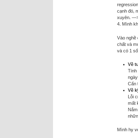
regressio
cạnh đó, m
xuyên. —>
4. Mình k
Vào nghề đ
chất và mứ
và có 1 s
Về t
Tính
ngày
Cẩn 
Về k
Lỗi c
mất 
Nắm t
nhữn
Mình hy v