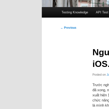
Main
Testing Knowledge
API Test
menu
Post
←
Previous
navigation
Ngu
iOS
Posted on
J
Trước nghỉ
đã xong, n
xuất hiện 
chức năng 
là mình kh