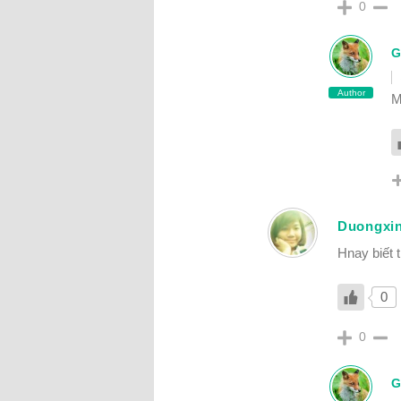
0
G
Author
M
Duongxi
Hnay biết 
0
0
G