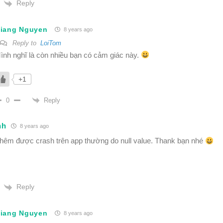
Reply
iang Nguyen
8 years ago
Reply to
LoiTom
ình nghĩ là còn nhiều bạn có cảm giác này.
+1
Reply
0
nh
8 years ago
thêm được crash trên app thường do null value. Thank bạn nhé
Reply
iang Nguyen
8 years ago