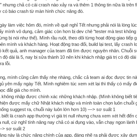
” nhưng chả có cái crash nào xảy ra và thêm 1 thông tin nữa là trên fi
y có báo crash từ màn hình chức năng đó.
gày làm việc hôm đó, mình về quê nghỉ Tết nhưng phải nói là lòng lú
ấy mình vô dụng, cảm giác còn hơn bị dev chê “tester mà test không 
ừng bị nói như thế). Mình rầu ruột, theo dõi từng hoạt động giao tiếp 
n mình và khách hàng. Hoạt động trao đổi, build lại test, lấy crash log
ó kết quả, anh manager của team đã tìm được nguyên nhân. Chuỗi s
 độ dài là 5, nay bị sửa thành 10 nên khi khách nhập giá trị có độ dà
ra lỗi.
ong, mình cũng cảm thấy nhẹ nhàng, chắc cả team ai đọc được tin n
gủ yên mấy ngày Tết. Mình nghiêm túc xem xét lại thì thấy có mấy 
 học đắt giá cho mình.
ã không nhập được chính xác những khách nhập. (Mình không biết ti
 hiện được mấy chữ Nhật khách nhập và mình toàn chọn luôn chuỗi gi
hống suggest ra, chuỗi này luôn lớn hơn 10) —> sơ suất 1
 biết là crash app thường vì giá trị null nhưng chưa xem xét hết đến
 null, cứ nghĩ tính năng nay chả có ai đụng vào, vẫn chạy ngon lành
 —> sơ suất 2
ăng này là chức năng chính của app, đáng nhẽ ra phải được xây dựn