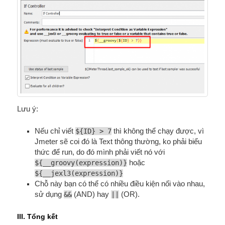
Lưu ý:
Nếu chỉ viết
${ID} > 7
thì không thể chạy được, vì
Jmeter sẽ coi đó là Text thông thường, ko phải biểu
thức để run, do đó mình phải viết nó với
${__groovy(expression)}
hoặc
${__jexl3(expression)}
Chỗ này bạn có thể có nhiều điều kiện nối vào nhau,
sử dụng
&&
(AND) hay
||
(OR).
III. Tổng kết