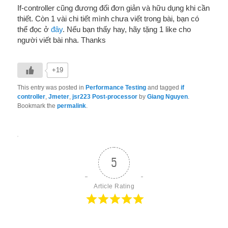
If-controller cũng đương đối đơn giản và hữu dụng khi cần
thiết. Còn 1 vài chi tiết mình chưa viết trong bài, bạn có
thể đọc ở
đây
. Nếu bạn thấy hay, hãy tặng 1 like cho
người viết bài nha. Thanks
+19
This entry was posted in
Performance Testing
and tagged
if
controller
,
Jmeter
,
jsr223 Post-processor
by
Giang Nguyen
.
Bookmark the
permalink
.
5
Article Rating