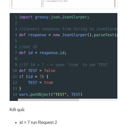
1
import
groovy
.
json
.
JsonSlurper
;
2
3
//Convert response from String to JsonSlurper
4
def
response
=
new
JsonSlurper
().
parseText
(
prev
5
6
//Get ID
7
def
id
=
response
.
id
;
8
9
//If id > 7 --> save `true` to var TEST
10
def
TEST
=
false
11
if
 (
id
>
7
) {
12
TEST
=
true
13
}
14
vars
.
putObject
(
"TEST"
, 
TEST
)
Kết quả:
id > 7 run Request 2