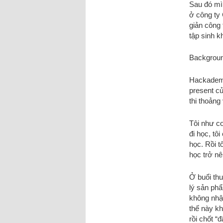
Sau đó mìn
ở công ty 
giản công 
tập sinh k
Background
Hackademy 
present c
thi thoảng
Tôi như co
đi học, tô
học. Rồi t
học trở nê
Ở buổi th
lý sản ph
không nhập
thế này kh
rồi chốt “