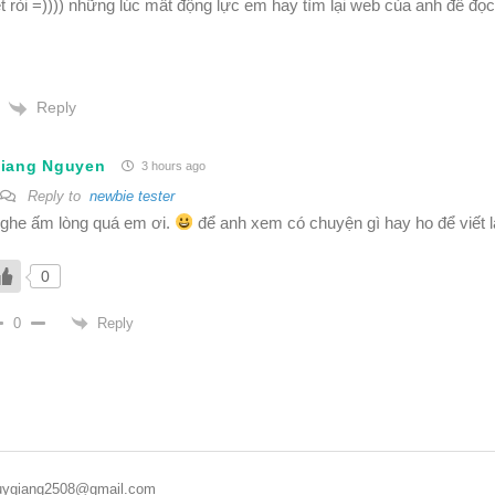
t ròi =)))) những lúc mất động lực em hay tìm lại web của anh để đọc
Reply
iang Nguyen
3 hours ago
Reply to
newbie tester
ghe ấm lòng quá em ơi.
để anh xem có chuyện gì hay ho để viết l
0
Reply
0
duygiang2508@gmail.com