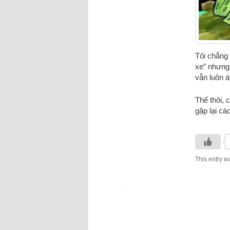
Tôi chẳng 
xe” nhưng 
vẫn luôn á
Thế thôi, 
gặp lại cá
This entry w