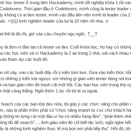
h học tester ở trung tâm Hackademy, mình tốt nghiệp khóa 1 rồi vào
Codelovers. Thời gian đầu ở Codelovers, mình cũng là tester leader 
ty không có ai làm tester, mình vào đầu tiên nên mình là leader của 
hác. =))))) kinh nghiệm leader của tui là 10 năm rồi nha. :v
 thế là đủ rồi, giờ vào câu chuyện ngu ngốc. T__T
là đơn vị đào tạo cả tester và dev. Cuối khóa học, họ hay có nhữn
ủa các học viên và vì Hackademy là 2 ae trong 1 nhà, sát vách nhau
 vào tham dự các buổi đó.
n nít vậy, vào các buổi đấy rồi ý kiến tùm lum. Dựa vào kiến thức hồi
i có những ý kiến trái ngược với những gì giáo viên tester đang nói tro
ôi và bạn giáo viên đó tranh cãi một hồi. Các bạn học viên trong lớp n
n thật căng thẳng. Ngồi thêm 1 lúc rồi tôi té ra ngoài.
u hoạch của các bạn lớp dev nữa, tôi góp ý các chức năng cho phầ
ẩm, nào là phần mềm phải có “chức năng import từ csv chứ khách h
 thông tin từng cái một đâu vì họ có nhiều hàng lắm”, “phải thêm nhiều
ông đủ để search”…. Anh giáo viên đó chỉ biết tặc lưỡi, ngồi nghe hết l
đấy là những kinh nghiệm thực tế mà bọn em phải tiếp thu”. Hồi đó, tôi 