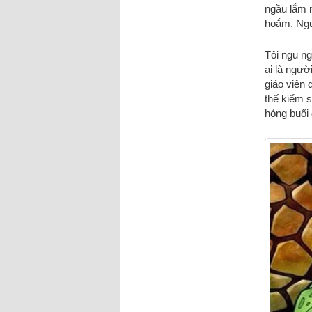
ngầu lắm n
hoắm. Ngu
Tôi ngu ng
ai là ngườ
giáo viên 
thế kiểm s
hỏng buổi 