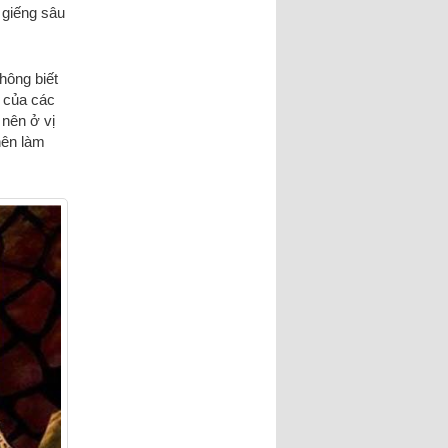
 giếng sâu
không biết
ế của các
 nên ở vị
nên làm