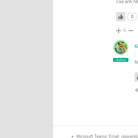
của anh hế
0
0
G
Author
N
Microsoft Teams/ Email: nguyen