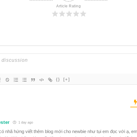
Article Rating
{}
[+]
ester
1 day ago
có nhã hứng viết thêm blog mới cho newbie như tụi em đọc với ạ, e