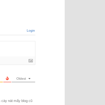
Login
Oldest
m cày nát mấy blog cũ