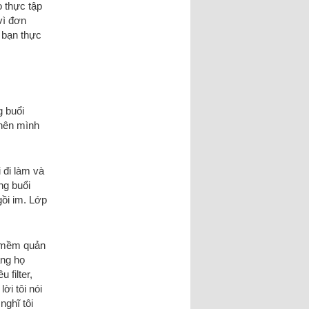
 thực tập
vì đơn
2 bạn thực
g buổi
 nên mình
 đi làm và
ng buổi
gồi im. Lớp
n mềm quản
àng họ
 filter,
ời tôi nói
nghĩ tôi