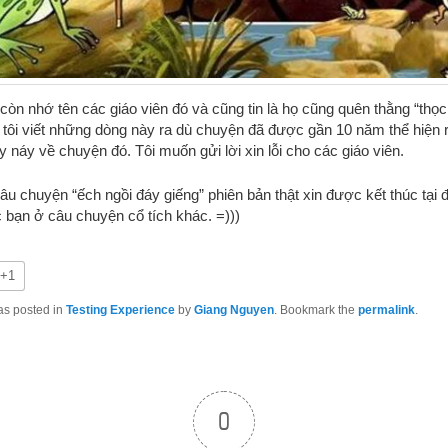
còn nhớ tên các giáo viên đó và cũng tin là họ cũng quên thằng “thọ
tôi viết những dòng này ra dù chuyện đã được gần 10 năm thể hiện r
y náy về chuyện đó. Tôi muốn gửi lời xin lỗi cho các giáo viên.
câu chuyện “ếch ngồi đáy giếng” phiên bản thật xin được kết thúc tại 
c bạn ở câu chuyện cổ tích khác. =)))
+1
as posted in
Testing Experience
by
Giang Nguyen
. Bookmark the
permalink
.
0