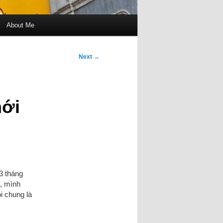
About Me
Next
→
mới
 3 tháng
, mình
 chung là