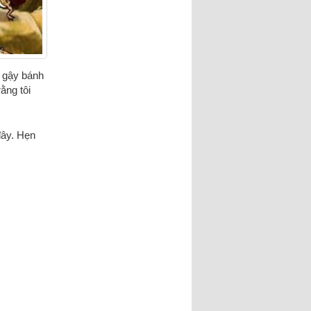
c gậy bánh
ằng tôi
đây. Hẹn