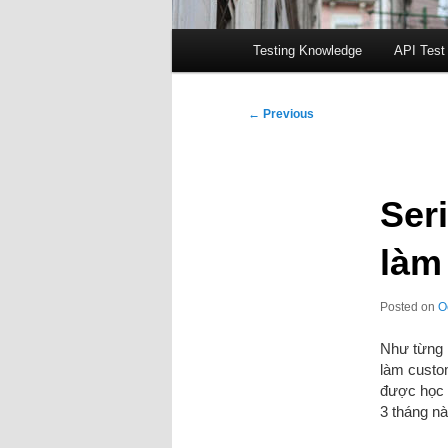
Main
Testing Knowledge
API Test
menu
Post
←
Previous
navigation
Ser
làm 
Posted on
O
Như từng 
làm custo
được học 
3 tháng nà