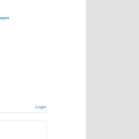
guyen
.
Login