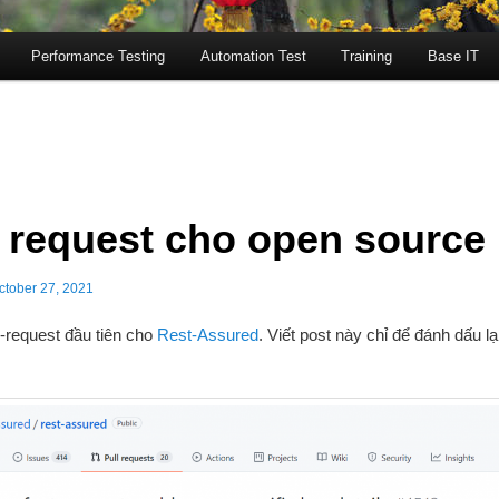
Performance Testing
Automation Test
Training
Base IT
l request cho open source
ctober 27, 2021
l-request đầu tiên cho
Rest-Assured
. Viết post này chỉ để đánh dấu lạ