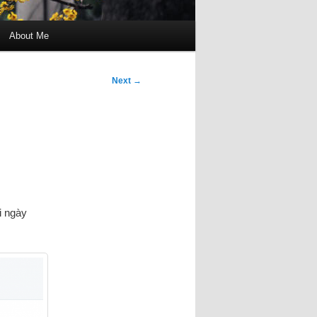
About Me
Next
→
i ngày