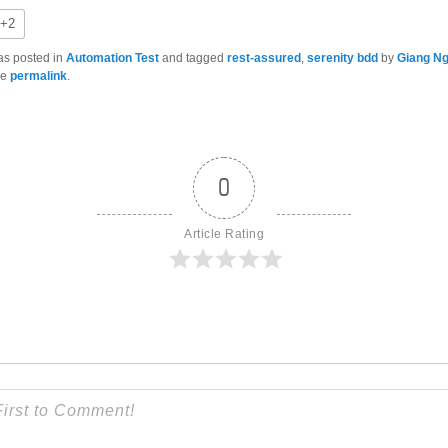
+2
as posted in
Automation Test
and tagged
rest-assured
,
serenity bdd
by
Giang N
he
permalink
.
0
Article Rating