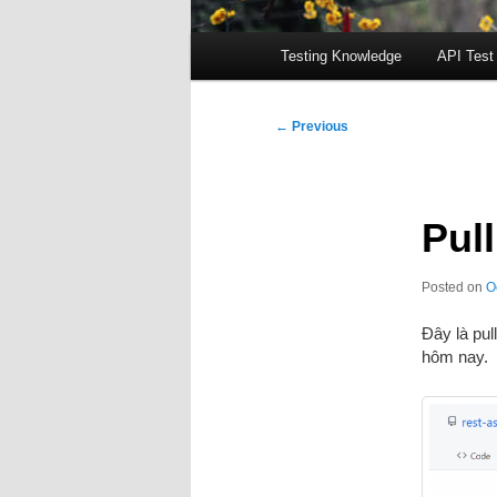
Main
Testing Knowledge
API Test
menu
Post
←
Previous
navigation
Pul
Posted on
O
Đây là pul
hôm nay.