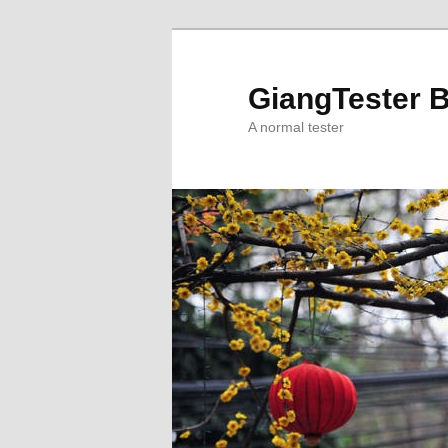
Skip
to
primary
GiangTester 
content
A normal tester