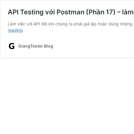
API Testing với Postman (Phần 17) – làm 
Làm việc với API đôi khi chúng ta phải giả lập hoặc dùng những da
API
reading
Testing
với
GiangTester Blog
Postman
(Phần
17)
–
làm
việc
với
“thời
gian”